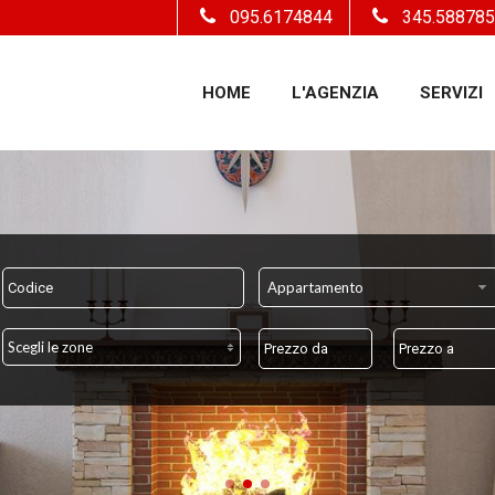
095.6174844
345.58878
HOME
L'AGENZIA
SERVIZI
Appartamento
Scegli le zone