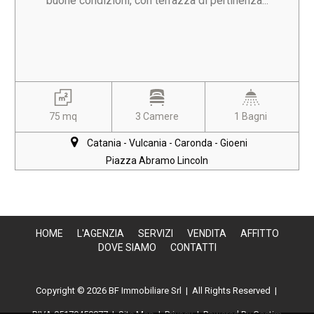
buone condizioni, con terrazza di pertinenza...
75 mq
3 Camere
1 Bagni
Catania - Vulcania - Caronda - Gioeni
Piazza Abramo Lincoln
HOME
L'AGENZIA
SERVIZI
VENDITA
AFFITTO
DOVE SIAMO
CONTATTI
Copyright © 2026 BF Immobiliare Srl | All Rights Reserved |