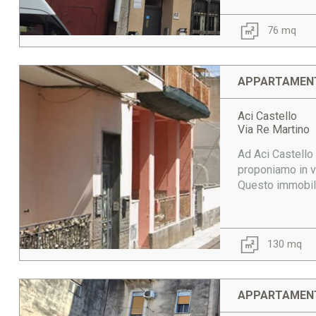
76 mq
APPARTAMENT
Aci Castello
Via Re Martino
Ad Aci Castello
proponiamo in ve
Questo immobile 
130 mq
APPARTAMENT