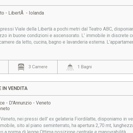
to - LibertÃ - Iolanda
 pressi Viale della Libertà a pochi metri dal Teatro ABC, disponiam
azzo in buone condizioni e ascensorato. L’ immobile in discrete 
amere da letto, cucina, bagno e lavanderia esterna. L’appartament
3 Camere
1 Bagni
 IN VENDITA
nce - D'Annunzio - Veneto
eneto
o Veneto, nei pressi dell' ex gelateria Fiordilatte, disponiamo in 
mobile, sito al piano seminterrato, ha apertura 2,70 mt, lunghezza
co a norma di legge.Ottima posizione centrale e manovrabilità.