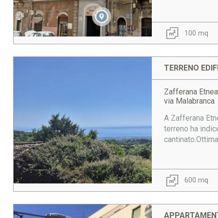
100 mq
TERRENO EDIFI
Zafferana Etnea
via Malabranca
A Zafferana Etne
terreno ha indic
cantinato.Ottima
600 mq
APPARTAMENT