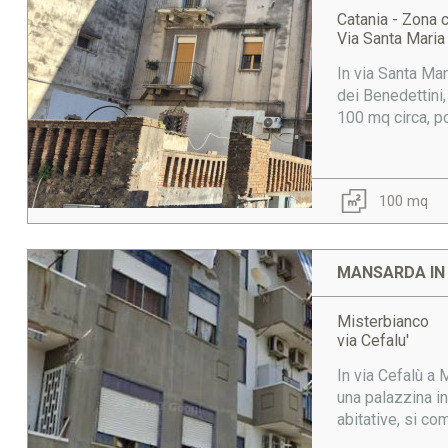
Catania - Zona 
Via Santa Maria
In via Santa Mar
dei Benedettini,
100 mq circa, p
100 mq
MANSARDA IN
Misterbianco
via Cefalu'
In via Cefalù a 
una palazzina in
abitative, si co