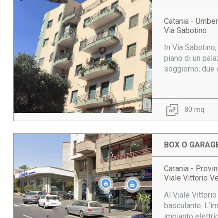
Catania - Umber
Via Sabotino
In Via Sabotino,
piano di un pal
soggiorno, due c
80 mq
BOX O GARAGE
Catania - Provi
Viale Vittorio V
Al Viale Vittori
basculante. L’im
impianto elettri