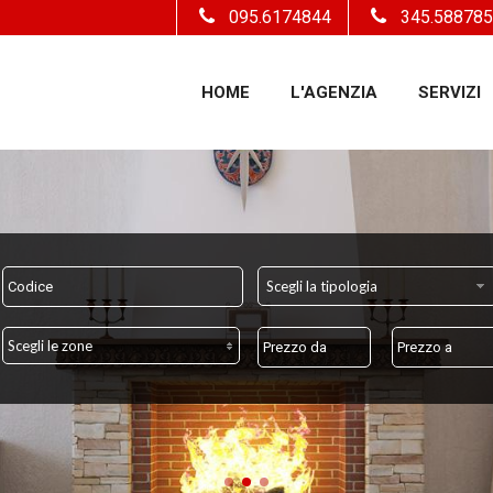
095.6174844
345.58878
HOME
L'AGENZIA
SERVIZI
Scegli la tipologia
Scegli le zone