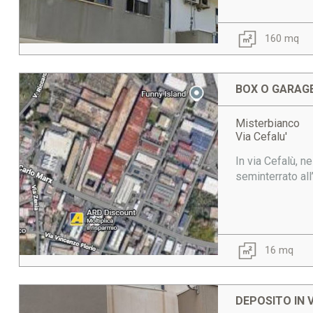
160 mq
BOX O GARAGE
Misterbianco
Via Cefalu'
In via Cefalù, n
seminterrato all
16 mq
DEPOSITO IN 