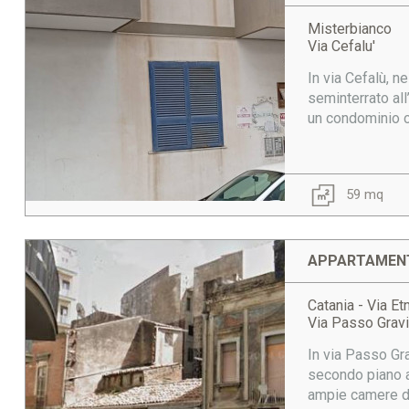
Misterbianco
Via Cefalu'
In via Cefalù, n
seminterrato all
un condominio co
59 mq
APPARTAMENT
Catania - Via Et
Via Passo Grav
In via Passo Gra
secondo piano a
ampie camere da 